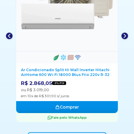
Ar Condicionado Split Hi Wall Inverter Hitachi
Ar
AirHome 600 Wi-Fi 18000 Btus Frio 220v R-32
Fr
R$ 2.868,05
R
-5% PIX
ou R$ 3.019,00
ou
em 10x de R$ 301,90 s/ juros
em
Comprar
Fale pelo WhatsApp