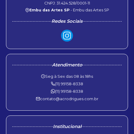
CNPJ: 31.424.528/0001-11
Embu das Artes SP
- Embu das Artes SP
Redes Sociais
Atendimento
Seg à Sex das 08 às 18hs
(11) 99158-8338
(11) 99158-8338
contato@acrodrigues.com.br
Institucional