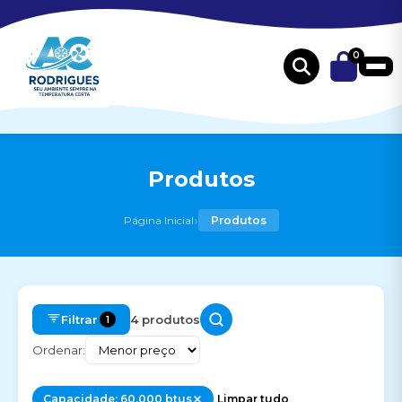
0
Produtos
›
Página Inicial
Produtos
Filtrar
4 produtos
1
Ordenar:
Capacidade: 60.000 btus
Limpar tudo