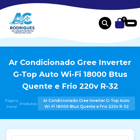
0
Ar Condicionado Gree Inverter
G-Top Auto Wi-Fi 18000 Btus
Quente e Frio 220v R-32
Página
Ar Condicionado Gree Inverter G-Top Auto
›
›
Produtos
Inicial
Wi-Fi 18000 Btus Quente e Frio 220v R-32